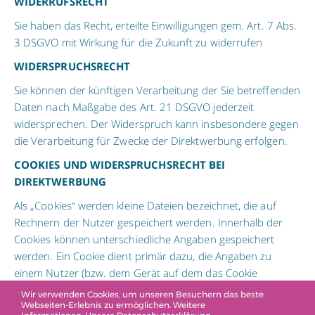
WIDERRUFSRECHT
Sie haben das Recht, erteilte Einwilligungen gem. Art. 7 Abs.
3 DSGVO mit Wirkung für die Zukunft zu widerrufen
WIDERSPRUCHSRECHT
Sie können der künftigen Verarbeitung der Sie betreffenden
Daten nach Maßgabe des Art. 21 DSGVO jederzeit
widersprechen. Der Widerspruch kann insbesondere gegen
die Verarbeitung für Zwecke der Direktwerbung erfolgen.
COOKIES UND WIDERSPRUCHSRECHT BEI
DIREKTWERBUNG
Als „Cookies“ werden kleine Dateien bezeichnet, die auf
Rechnern der Nutzer gespeichert werden. Innerhalb der
Cookies können unterschiedliche Angaben gespeichert
werden. Ein Cookie dient primär dazu, die Angaben zu
einem Nutzer (bzw. dem Gerät auf dem das Cookie
gespeichert ist) während oder auch nach seinem Besuch
Wir verwenden Cookies, um unseren Besuchern das beste
Webseiten-Erlebnis zu ermöglichen. Weitere
innerhalb eines Onlineangebotes zu speichern. Als