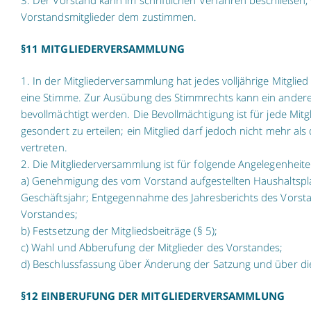
3. Der Vorstand kann im schriftlichen Verfahren beschließen,
Vorstandsmitglieder dem zustimmen.
§11 MITGLIEDERVERSAMMLUNG
1. In der Mitgliederversammlung hat jedes volljährige Mitglie
eine Stimme. Zur Ausübung des Stimmrechts kann ein anderes 
bevollmächtigt werden. Die Bevollmächtigung ist für jede Mi
gesondert zu erteilen; ein Mitglied darf jedoch nicht mehr al
vertreten.
2. Die Mitgliederversammlung ist für folgende Angelegenheite
a) Genehmigung des vom Vorstand aufgestellten Haushaltspl
Geschäftsjahr; Entgegennahme des Jahresberichts des Vorsta
Vorstandes;
b) Festsetzung der Mitgliedsbeiträge (§ 5);
c) Wahl und Abberufung der Mitglieder des Vorstandes;
d) Beschlussfassung über Änderung der Satzung und über die
§12 EINBERUFUNG DER MITGLIEDERVERSAMMLUNG