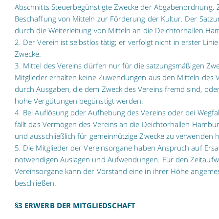
Abschnitts Steuerbegünstigte Zwecke der Abgabenordnung. Zw
Beschaffung von Mitteln zur Förderung der Kultur. Der Satz
durch die Weiterleitung von Mitteln an die Deichtorhallen H
2. Der Verein ist selbstlos tätig; er verfolgt nicht in erster Lini
Zwecke.
3. Mittel des Vereins dürfen nur für die satzungsmäßigen Z
Mitglieder erhalten keine Zuwendungen aus den Mitteln des V
durch Ausgaben, die dem Zweck des Vereins fremd sind, ode
hohe Vergütungen begünstigt werden.
4. Bei Auflösung oder Aufhebung des Vereins oder bei Wegfa
fällt das Vermögen des Vereins an die Deichtorhallen Hambu
und ausschließlich für gemeinnützige Zwecke zu verwenden h
5. Die Mitglieder der Vereinsorgane haben Anspruch auf Ers
notwendigen Auslagen und Aufwendungen. Für den Zeitaufwa
Vereinsorgane kann der Vorstand eine in ihrer Höhe angem
beschließen.
§3 ERWERB DER MITGLIEDSCHAFT