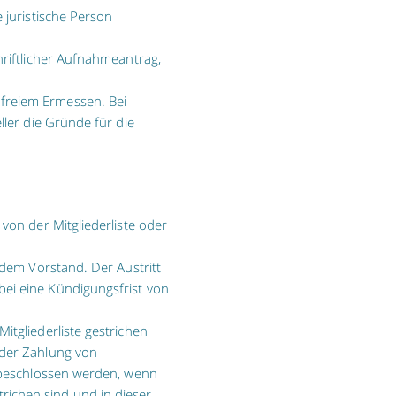
 juristische Person
hriftlicher Aufnahmeantrag,
freiem Ermessen. Bei
ller die Gründe für die
 von der Mitgliederliste oder
 dem Vorstand. Der Austritt
ei eine Kündigungsfrist von
itgliederliste gestrichen
 der Zahlung von
t beschlossen werden, wenn
ichen sind und in dieser