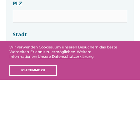
PLZ
Stadt
Wir verwenden Cookies, um unseren Besuchern das beste
Webseiten-Erlebnis zu ermöglichen. Weitere
Informationen:
Unsere Datenschutzerklärung
Geburtsdatum
ICH STIMME ZU
Telefon
E-Mail